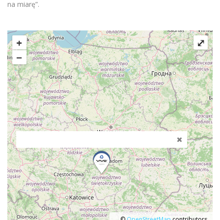
na miarę”.
+
⤢
−
©
OpenStreetMap
contributors.