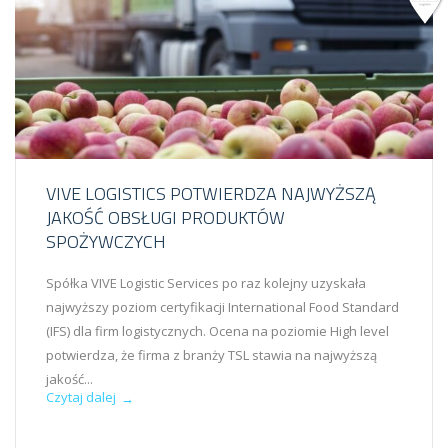
VIVE LOGISTICS POTWIERDZA NAJWYŻSZĄ
JAKOŚĆ OBSŁUGI PRODUKTÓW
SPOŻYWCZYCH
Spółka VIVE Logistic Services po raz kolejny uzyskała
najwyższy poziom certyfikacji International Food Standard
(IFS) dla firm logistycznych. Ocena na poziomie High level
potwierdza, że firma z branży TSL stawia na najwyższą
jakość...
Czytaj dalej
→