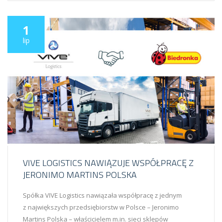
1
lip
VIVE LOGISTICS NAWIĄZUJE WSPÓŁPRACĘ Z
JERONIMO MARTINS POLSKA
Spółka VIVE Logistics nawiązała współpracę z jednym
z największych przedsiębiorstw w Polsce – Jeronimo
Martins Polska – właścicielem m.in. sieci sklepów