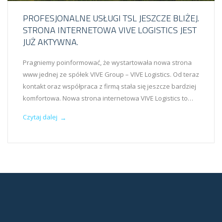
PROFESJONALNE USŁUGI TSL JESZCZE BLIŻEJ.
STRONA INTERNETOWA VIVE LOGISTICS JEST
JUŻ AKTYWNA.
Pragniemy poinformować, że wystartowała nowa strona
www jednej ze spółek VIVE Group – VIVE Logistics. Od teraz
kontakt oraz współpraca z firmą stała się jeszcze bardziej
komfortowa. Nowa strona internetowa VIVE Logistics to…
Czytaj dalej
→