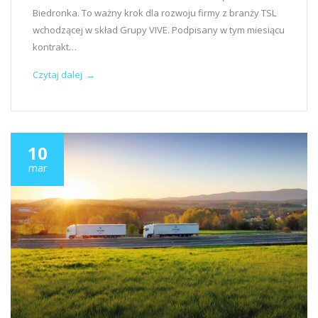
Biedronka. To ważny krok dla rozwoju firmy z branży TSL
wchodzącej w skład Grupy VIVE. Podpisany w tym miesiącu
kontrakt…
Czytaj dalej
→
10
mar