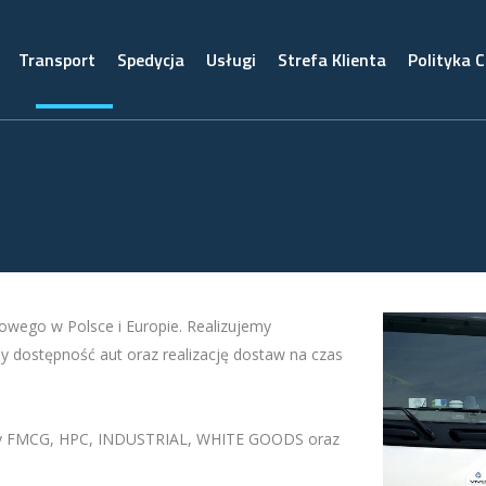
Transport
Spedycja
Usługi
Strefa Klienta
Polityka 
gowego w Polsce i Europie. Realizujemy
 dostępność aut oraz realizację dostaw na czas
ty FMCG, HPC, INDUSTRIAL, WHITE GOODS oraz