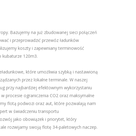
ropy. Bazujemy na już zbudowanej sieci połączeń
zować i przeprowadzić przewóz ładunków
lizujemy koszty i zapewniany terminowość
o kubaturze 120m3.
ładunkowe, które umożliwia szybką i nastawioną
ądzanych przez lokalne terminale. W naszej
ług przy najbardziej efektownym wykorzystaniu
yć w procesie ograniczenia CO2 oraz maksymalne
my flotą podwozi oraz aut, które pozwalają nam
spert w świadczeniu transportu
wój jako obowiązek i priorytet, który
stale rozwijamy swoją flotę 34-paletowych naczep.