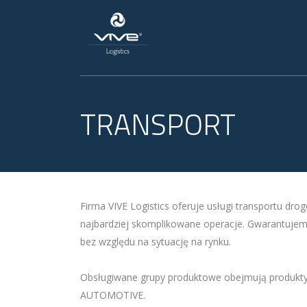
TRANSPORT
Firma VIVE Logistics oferuje usługi transportu dro
najbardziej skomplikowane operacje. Gwarantujemy
bez względu na sytuację na rynku.
Obsługiwane grupy produktowe obejmują produk
AUTOMOTIVE.