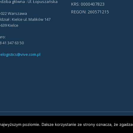
edziba główna : Ul. Łopuszańska
KRS: 0000407823
REGON: 260571215
-022 Warszawa
dział : Kielce ul. Malików 147
-639 Kielce
uro:
8 41 347 63 50
velogistics@vive.com.pl
strzeżone.
 najwyższym poziomie. Dalsze korzystanie ze strony oznacza, że zgadzas