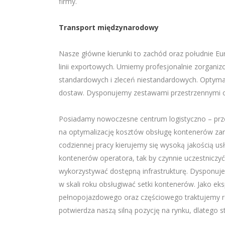
firmy.
Transport międzynarodowy
Nasze główne kierunki to zachód oraz południe Eu
linii exportowych. Umiemy profesjonalnie zorgani
standardowych i zleceń niestandardowych. Optyma
dostaw. Dysponujemy zestawami przestrzennymi 
Posiadamy nowoczesne centrum logistyczno – prze
na optymalizację kosztów obsługę kontenerów zarz
codziennej pracy kierujemy się wysoką jakością us
kontenerów operatora, tak by czynnie uczestnicz
wykorzystywać dostępną infrastrukturę. Dysponuje
w skali roku obsługiwać setki kontenerów. Jako ek
pełnopojazdowego oraz częściowego traktujemy roz
potwierdza naszą silną pozycję na rynku, dlatego 