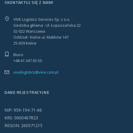
SKONTAKTUJ SIĘ Z NAMI
VIVE Logistics Services Sp. z o.o.
Siedziba główna : Ul. Łopuszańska 22
02-022 Warszawa
Oddział : Kielce ul. Malików 147
25-639 Kielce
Biuro:
+48 41 347 63 50
vivelogistics@vive.com.pl
DANE REJESTRACYJNE
NIP: 959-194-71-66
KRS: 0000407823
REGON: 260571215