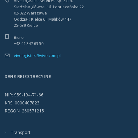
VIVE Logistics Services Sp. z o.o.
Siedziba główna : Ul. Łopuszańska 22
02-022 Warszawa
Oddział : Kielce ul. Malików 147
25-639 Kielce
Biuro:
+48 41 347 63 50
vivelogistics@vive.com.pl
DANE REJESTRACYJNE
NIP: 959-194-71-66
KRS: 0000407823
REGON: 260571215
Transport